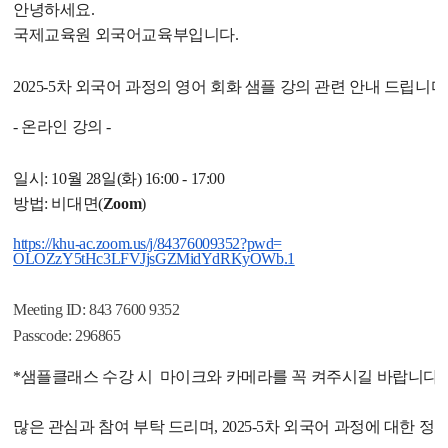
안녕하세요
.
국제교육원 외국어교육부입니다
.
2025-5
차 외국어 과정의
영어 회화 샘플 강의 관련 안내 드립니다
-
온라인 강의
-
일시
: 10
월
28
일
(
화
) 16:00 - 17:00
방법
:
비대면
(
Zoom
)
https://khu-ac.zoom.us/j/
84376009352?pwd=
OLOZzY5tHc3LFVJjsGZMidYdRKyOWb
.1
Meeting ID: 843 7600 9352
Passcode: 296865
*샘플클래스 수강 시 마이크와 카메라를 꼭 켜주시길 바랍니다.
많은 관심과 참여 부탁 드리며
, 2025-5
차 외국어 과정에 대한 정