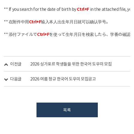
** If you search for the date of birth by
Ctrl+F
in the attached file, y
** 在附件中用
Ctrl+F
输入本人出生年月日就可以确认学号。
** 添付ファイルで
Ctrl+F
を使って生年月日を検索したら、学番の確認
이전글
2026 싱가포르 학생들을 위한 한국어 도우미 모집
다음글
​2026 여름 정규 한국어 도우미 모집공고
목록