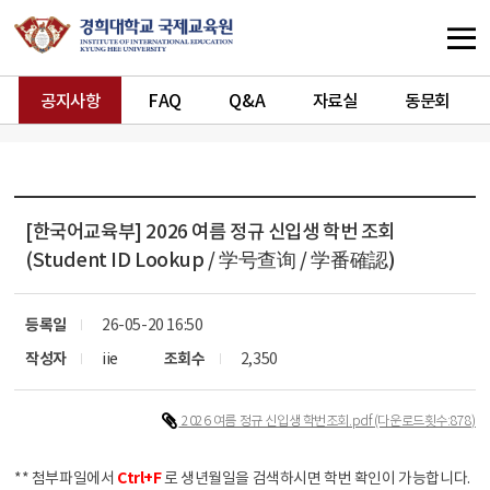
공지사항
FAQ
Q&A
자료실
동문회
[한국어교육부]
2026 여름 정규 신입생 학번 조회
(Student ID Lookup / 学号查询 / 学番確認)
등록일
26-05-20 16:50
작성자
iie
조회수
2,350
2026 여름 정규 신입생 학번조회.pdf
(다운로드횟수:878)
** 첨부파일에서
Ctrl+F
로 생년월일을 검색하시면 학번 확인이 가능합니다.