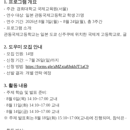
1.
프로그램 개요
-
주관
:
경희대학교 국제교육원
(
서울
)
-
연수 대상
:
일본 관동국제고등학교 학생
21
명
-
연수 기간
: 2026
년
8
월
3
일
(
월
) ~ 8
월
24
일
(
월
),
총
3
주간
-
프로그램 소개
:
관동국제고등학교는 일본 도쿄 신주쿠에 위치한 국제계 고등학교로
,
글로
2.
도우미 모집 안내
-
모집 인원
: 14
명
-
신청 기간
: ~ 7
월
26
일
(
일
)
까지
-
신청 방법
:
https://forms.gle/aMZxta8JnkbJT1aC9
-
선발 결과
:
개별 연락 예정
3.
활동 내용
-
주제 학습 및 발표 준비
:
· 8
월
6
일
(
목
) 14:10~17:00
교내
· 8
월
11
일
(
화
) 14:10~17:00
교내
· 8
월
14
일
(
금
) 14:10~17:00
교내
※
주제 발표회는
8
월
18
일
(
화
) 15:10~17:00(
교내
)
에 진행되며
,
참석은 선