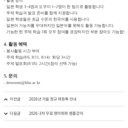
-
활동 방식
:
·
일본 학생
3~4
명과 도우미
1~2
명이 한 팀으로 활동합니다
.
·
주제 학습과 발표 준비를 함께 지원합니다
.
·
일본 학생들은 초급 수준의 한국어를 사용합니다
.
·
일본어 가능자를 우대하지만 일본어를 못해도 활동 가능합니다
.
·
가능한 한 주제 학습
3
회 모두 참여를 권장하지만 부분 참여도 가능합니
4.
활동 혜택
-
봉사활동 시간 부여
·
주제 학습
(8/6, 8/11, 8/14):
회당
3
시간
·
주제 발표회
(8/18): 2
시간
(
참석 선택 가능
)
5.
문의
- dowoomi@khu.ac.kr
이전글
2026년 가을 정규 재등록 안내
다음글
2026-3차 무료 영어회화 샘플강의