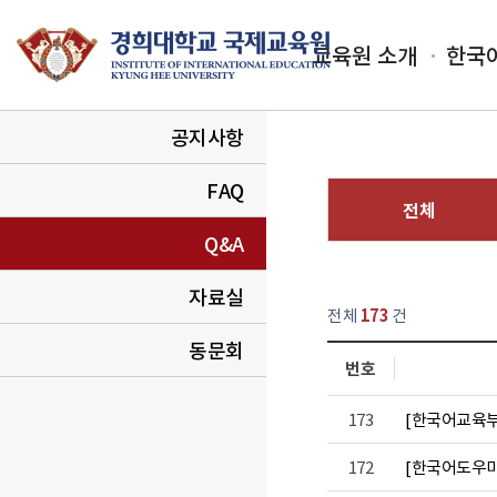
교육원 소개
한국
공지사항
FAQ
전체
Q&A
열린
페이지
자료실
전체
173
건
동문회
번호
A 목록
173
[한국어교육부
172
[한국어도우미