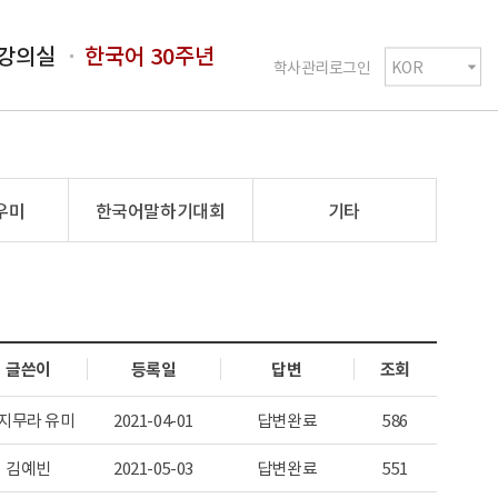
강의실
한국어 30주년
학사관리로그인
우미
한국어말하기대회
기타
글쓴이
등록일
답변
조회
지무라 유미
2021-04-01
답변완료
586
김예빈
2021-05-03
답변완료
551