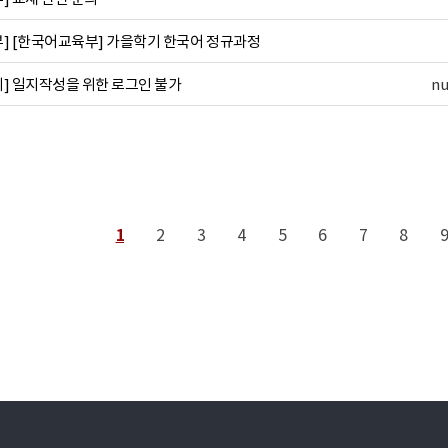
] [한국어교육부] 가을학기 한국어 정규과정
] 일지작성을 위한 로그인 불가
nu
1
2
3
4
5
6
7
8
다음
맨끝