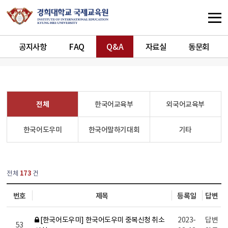
공지사항
FAQ
Q&A
자료실
동문회
전체
한국어교육부
외국어교육부
한국어도우미
한국어말하기대회
기타
열린
페이지
전체
173
건
번호
제목
등록일
답변
[한국어도우미] 한국어도우미 중복신청 취소
2023-
답변
53