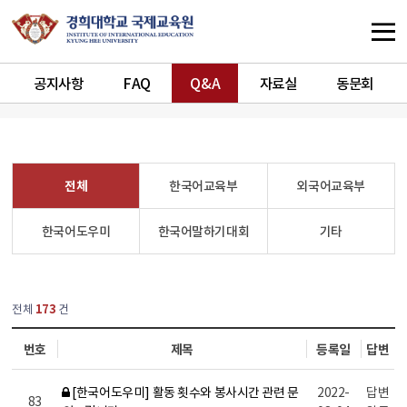
공지사항
FAQ
Q&A
자료실
동문회
전체
한국어교육부
외국어교육부
한국어도우미
한국어말하기대회
기타
열린
페이지
전체
173
건
번호
제목
등록일
답변
[한국어도우미] 활동 횟수와 봉사시간 관련 문
2022-
답변
83