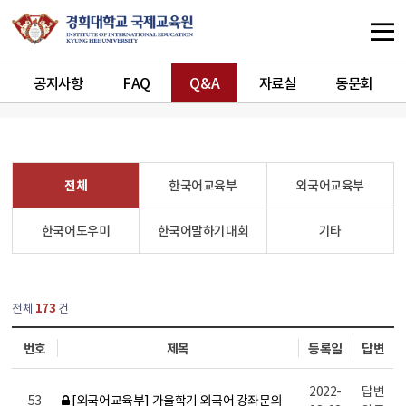
공지사항
FAQ
Q&A
자료실
동문회
전체
한국어교육부
외국어교육부
한국어도우미
한국어말하기대회
기타
열린
페이지
전체
173
건
번호
제목
등록일
답변
2022-
답변
53
[외국어교육부] 가을학기 외국어 강좌문의