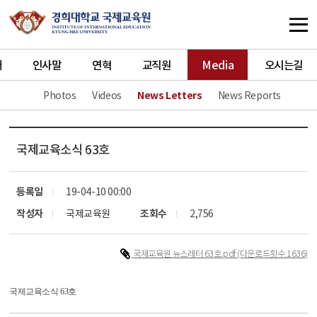
개
인사말
연혁
교직원
Media
오시는길
Photos
Videos
News Letters
News Reports
국제교육소식 63호
등록일
19-04-10 00:00
작성자
국제교육원
조회수
2,756
국제교육원 뉴스레터 63호.pdf
(다운로드횟수:1636)
국제교육소식 63호