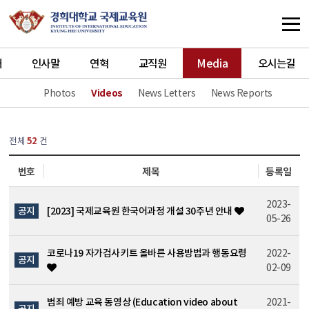
개
인사말
연혁
교직원
Media
오시는길
Photos
Videos
News Letters
News Reports
열린
페이지
전체
52
건
번호
제목
등록일
2023-
공지
[2023] 국제교육원 한국어과정 개설 30주년 안내
05-26
코로나19 자가검사키트 올바른 사용방법과 행동요령
2022-
공지
02-09
범죄 예방 교육 동영상 (Education video about
2021-
공지