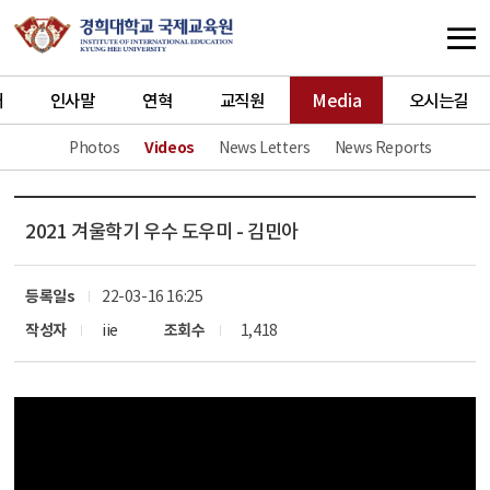
개
인사말
연혁
교직원
Media
오시는길
Photos
Videos
News Letters
News Reports
2021 겨울학기 우수 도우미 - 김민아
등록일s
22-03-16 16:25
작성자
iie
조회수
1,418