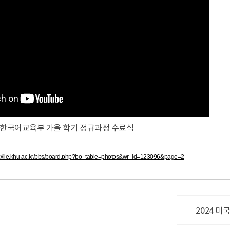
한국어교육부 가을 학기 정규과정 수료식
s://iie.khu.ac.kr/bbs/board.php?bo_table=photos&wr_id=123096&page=2
2024 