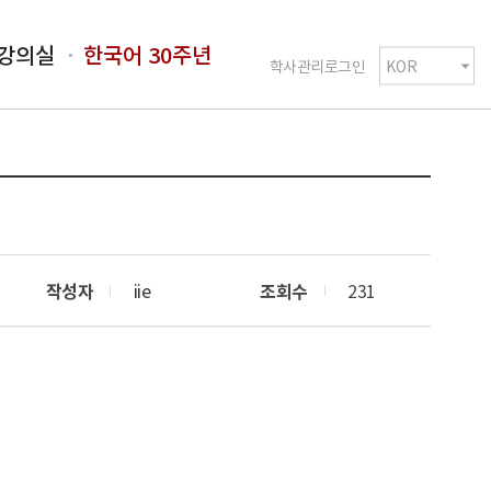
강의실
한국어 30주년
학사관리로그인
작성자
iie
조회수
231