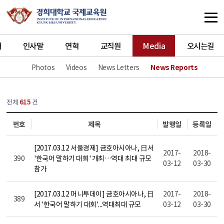
개
인사말
연혁
교직원
Media
오시는길
Photos
Videos
News Letters
News Reports
열린
페이지
전체
615
건
번호
제목
발행일
등록일
[2017.03.12 서울경제] 금호아시아나, 日서
2017-
2018-
390
'한국어 말하기 대회' 개최…역대 최대 규모
03-12
03-30
참가
[2017.03.12 머니투데이] 금호아시아나, 日
2017-
2018-
389
서 '한국어 말하기 대회'...역대최대 규모
03-12
03-30