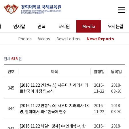
개
인사말
연혁
교직원
Media
오시는길
Photos
Videos
News Letters
News Reports
열린
페이지
전체
615
건
번호
제목
발행일
등록일
[2016.11.22 연합뉴스] 사우디 치과의사 의
2016-
2018-
345
료한국어 과정 입교식
11-22
03-30
[2016.11.22 연합뉴스] 사우디 치과의사 13
2016-
2018-
344
명, 경희대서 의료한국어 연수
11-22
03-30
[2016.11.22 헤럴드경제] 中 연태학교, 한
2016-
2018-
343