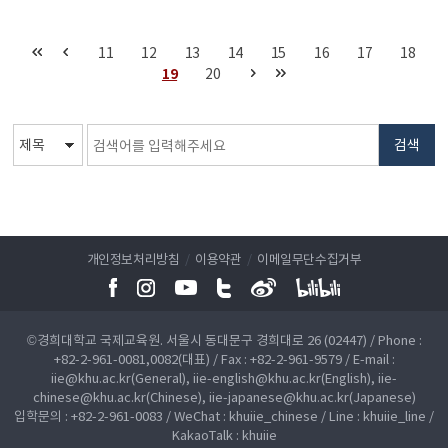
11
12
13
14
15
16
17
18
19
20
검색
개인정보처리방침
/
이용약관
/
이메일무단수집거부
©경희대학교 국제교육원. 서울시 동대문구 경희대로 26 (02447) / Phone :
+82-2-961-0081,0082(대표) / Fax : +82-2-961-9579 / E-mail :
iie@khu.ac.kr(General), iie-english@khu.ac.kr(English), iie-
chinese@khu.ac.kr(Chinese), iie-japanese@khu.ac.kr(Japanese)
입학문의 : +82-2-961-0083 / WeChat : khuiie_chinese / Line : khuiie_line /
KakaoTalk : khuiie