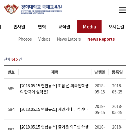
개
인사말
연혁
교직원
Media
오시는길
Photos
Videos
News Letters
News Reports
열린
페이지
전체
615
건
번호
제목
발행일
등록일
[2018.05.15 연합뉴스] 히잡 쓴 외국인학생
2018-
2018-
585
의 한국어 실력은?
05-15
05-25
2018-
2018-
584
[2018.05.15 연합뉴스] 재밌거나 무섭거나
05-15
05-25
[2018.05.15 연합뉴스] 즐거운 외국인 학생
2018-
2018-
583