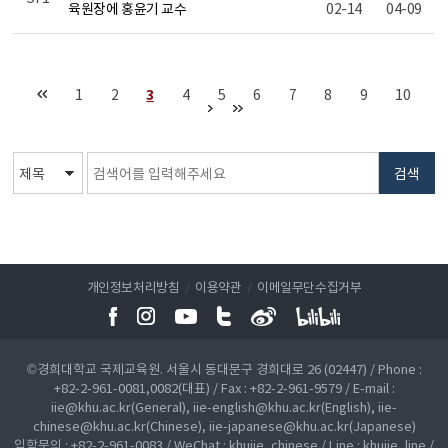
육원장에 홍윤기 교수
02-14
04-09
1
2
3
4
5
6
7
8
9
10
검색
개인정보처리방침
/
이용약관
/
이메일무단수집거부
©경희대학교 국제교육원. 서울시 동대문구 경희대로 26 (02447) / Phone :
+82-2-961-0081,0082(대표) / Fax : +82-2-961-9579 / E-mail :
iie@khu.ac.kr(General), iie-english@khu.ac.kr(English), iie-
chinese@khu.ac.kr(Chinese), iie-japanese@khu.ac.kr(Japanese)
입학문의 : +82-2-961-0083 / WeChat : khuiie_chinese / Line : khuiie_line /