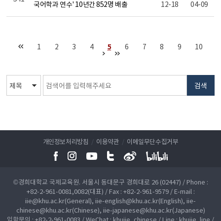
국어학과 연수' 10년간 852명 배출
12-18
04-09
1
2
3
4
5
6
7
8
9
10
검색
개인정보처리방침
/
이용약관
/
이메일무단수집거부
©경희대학교 국제교육원. 서울시 동대문구 경희대로 26 (02447) / Phone :
+82-2-961-0081,0082(대표) / Fax : +82-2-961-9579 / E-mail :
iie@khu.ac.kr(General), iie-english@khu.ac.kr(English), iie-
chinese@khu.ac.kr(Chinese), iie-japanese@khu.ac.kr(Japanese)
입학문의 : +82-2-961-0083 / WeChat : khuiie_chinese / Line : khuiie_line /