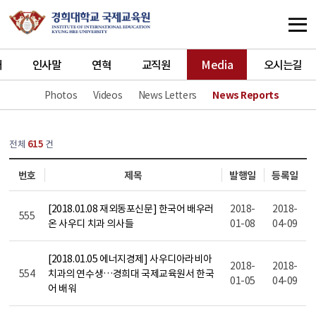
개
인사말
연혁
교직원
Media
오시는길
Photos
Videos
News Letters
News Reports
열린
페이지
전체
615
건
번호
제목
발행일
등록일
[2018.01.08 재외동포신문] 한국어 배우러
2018-
2018-
555
온 사우디 치과 의사들
01-08
04-09
[2018.01.05 에너지경제] 사우디아라비아
2018-
2018-
554
치과의 연수생…경희대 국제교육원서 한국
01-05
04-09
어 배워