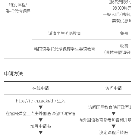
（报名费除外）
特别课程/
98,000韩元
委托代培课程
一般人听2讲座以
套餐优惠10
派遣学生英语教育
免费
收费
韩国语委托代培课程学生英语教育
（具体金额请另外
申请方法
在线申请
访问申请
https://iie.khu.ac.kr/ch/
进入
▼
访问国际教育院行政室10
在官网弹窗上点击外国语课程申请按钮
▼
▼
向外国语教育部老师咨询并填
填写申请书
▼
▼
决定课程后转账