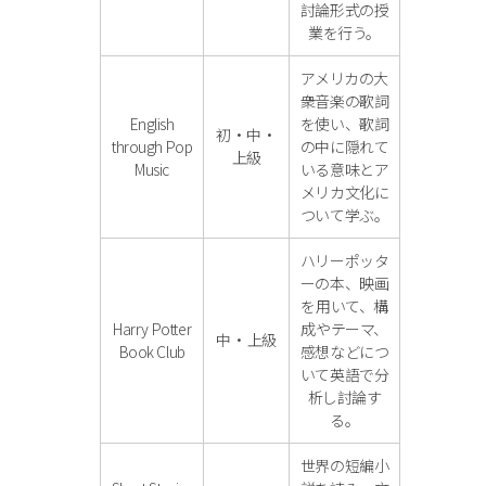
討論形式の授
業を行う。
アメリカの大
衆音楽の歌詞
English
を使い、歌詞
初・中・
through Pop
の中に隠れて
上級
Music
いる意味とア
メリカ文化に
ついて学ぶ。
ハリーポッタ
ーの本、映画
を用いて、構
Harry Potter
成やテーマ、
中・上級
Book Club
感想などにつ
いて英語で分
析し討論す
る。
世界の短編小