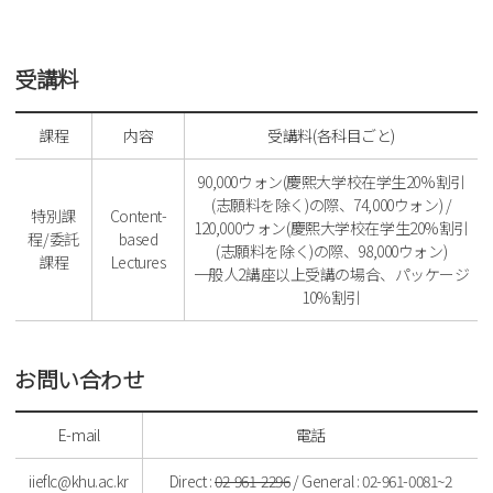
受講料
課程
内容
受講料(各科目ごと)
90,000ウォン(慶熙大学校在学生20%割引
(志願料を除く)の際、74,000ウォン) /
特別課
Content-
120,000ウォン(慶熙大学校在学生20%割引
程/委託
based
(志願料を除く)の際、98,000ウォン)
課程
Lectures
一般人2講座以上受講の場合、パッケージ
10%割引
お問い合わせ
E-mail
電話
iieflc@khu.ac.kr
Direct :
02-961-2296
/ General : 02-961-0081~2