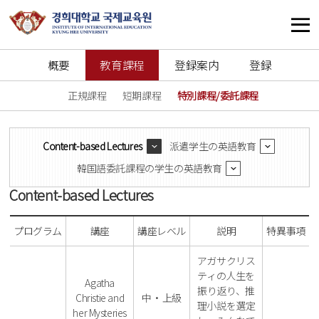
概要
教育課程
登録案内
登録
正規課程
短期課程
特別課程/委託課程
Content-based Lectures
派遣学生の英語教育
韓国語委託課程の学生の英語教育
Content-based Lectures
プログラム
講座
講座レベル
説明
特異事項
アガサクリス
ティの人生を
Agatha
振り返り、推
Christie and
中・上級
理小説を選定
her Mysteries