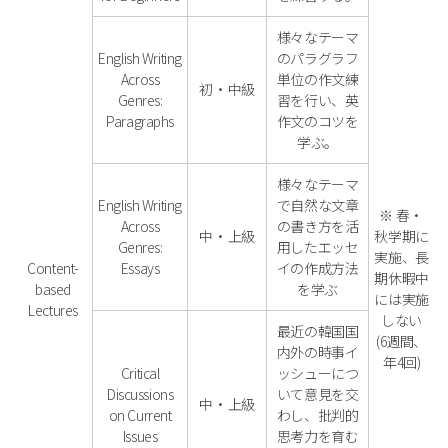
様々なテーマ
English Writing
のパラグラフ
Across
単位の作文練
初・中級
Genres:
習を行い、英
Paragraphs
作文のコツを
学ぶ。
様々なテーマ
English Writing
で自然な文章
※ 春・
Across
の書き方を活
中・上級
秋学期に
Genres:
用したエッセ
実施、長
Content-
Essays
イの作成方法
期休暇中
based
を学ぶ
には実施
Lectures
しない
最近の韓国国
(6週間、
内外の時事イ
年4回)
Critical
ッシューにつ
Discussions
いて意見を交
中・上級
on Current
わし、批判的
Issues
思考力を育む