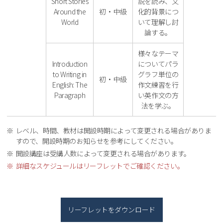
Short Stories
説を読み、文
Around the
初・中級
化的背景につ
World
いて理解し討
論する。
様々なテーマ
Introduction
についてパラ
to Writing in
グラフ単位の
初・中級
English: The
作文練習を行
Paragraph
い英作文の方
法を学ぶ。
レベル、時間、教材は開設時期によって変更される場合がありま
すので、開設時期のお知らせを参考にしてください。
開設講座は受講人数によって変更される場合があります。
詳細なスケジュールはリーフレットでご確認ください。
リーフレットをダウンロード