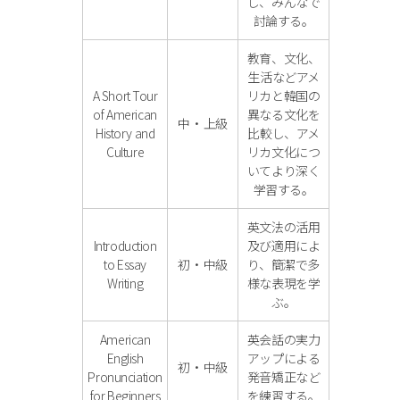
し、みんなで
討論する。
教育、文化、
生活などアメ
A Short Tour
リカと韓国の
of American
異なる文化を
中・上級
History and
比較し、アメ
Culture
リカ文化につ
いてより深く
学習する。
英文法の活用
Introduction
及び適用によ
to Essay
初・中級
り、簡潔で多
Writing
様な表現を学
ぶ。
American
英会話の実力
English
アップによる
初・中級
Pronunciation
発音矯正など
for Beginners
を練習する。